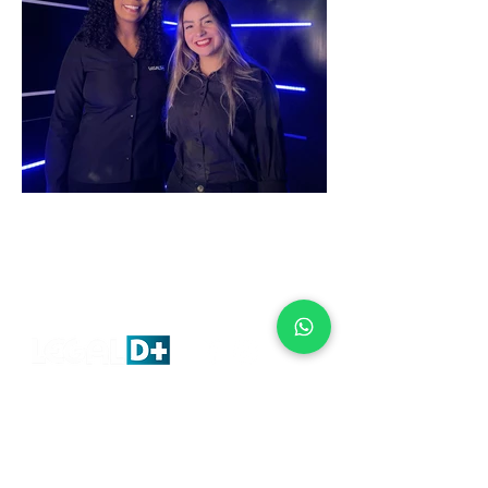
Rua Martins Ferreira 71/203 -
Humaitá - Rio de Janeiro
contato@legaldemais.com.br